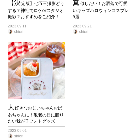
【決
真
定版】七五三撮影どう
似したい！お洒落で可愛
する？神社でロケorスタジオ
いキッズハロウィンコスプレ
撮影？おすすめをご紹介！
5選
2023.09.11
2023.09.21
shiori
shiori
大
好きなおじいちゃんおば
あちゃんに！敬老の日に贈り
たい我が子フォトグッズ
2023.09.01
shiori