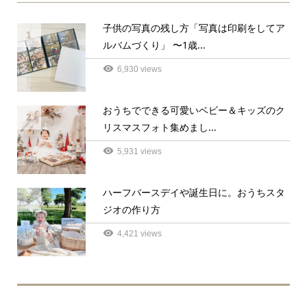
子供の写真の残し方「写真は印刷をしてア
1
ルバムづくり」 〜1歳...
6,930 views
おうちでできる可愛いベビー＆キッズのク
2
リスマスフォト集めまし...
5,931 views
ハーフバースデイや誕生日に。おうちスタ
3
ジオの作り方
4,421 views