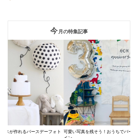
今
月の特集記事
ォト
可愛い写真を残そう！おうちでバースデーフォトを撮影するポ
年
イン...
ト