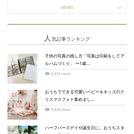
NEWS
人
気記事ランキング
子供の写真の残し方「写真は印刷をしてア
1
ルバムづくり」 〜1歳...
6,933 views
おうちでできる可愛いベビー＆キッズのク
2
リスマスフォト集めまし...
5,936 views
ハーフバースデイや誕生日に。おうちスタ
3