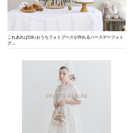
ォト
これあればOK♪おうちフォトブースが作れるバースデーフォト
可
グ...
イン.