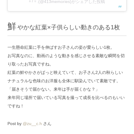
ᵃ ᶻ ᵘ .(@413memories)がシェアした投稿
鮮
やかな紅葉×子供らしい動きのある1枚
一生懸命紅葉に手を伸ばすお子さんの姿が愛らしい1枚。
お写真なのに、動画のような動きを感じさせる素敵な瞬間を切
り取ったお写真ですね。
紅葉の鮮やかさがぱっと映えていて、お子さん2人の秋らしい
ナチュラルな色味のお洋服も全体に馴染んでいて素敵です。
「届きそうで届かない。来年は手が届くかな？」
来年同じ場所で届いている写真を撮って成長を比べるのもいい
ですね！
Post by
@zu__c.h
さん