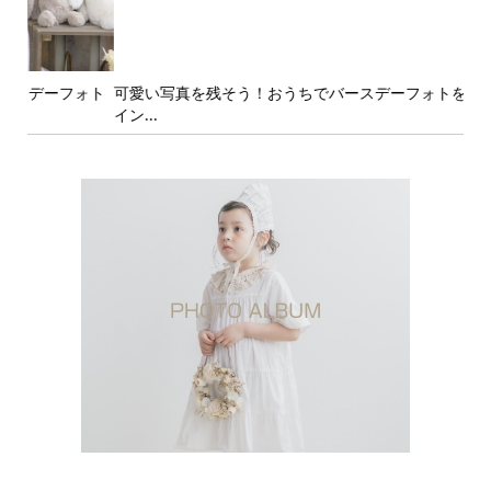
ォト
可愛い写真を残そう！おうちでバースデーフォトを撮影するポ
年
イン...
ト