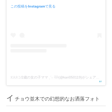
この投稿をInstagramで見る
𝙺𝙰𝚁𝙸/2歳の女の子ママ ˎˊ˗ 𓅸(@kari050119)がシェアした投稿
イ
チョウ並木での幻想的なお洒落フォト