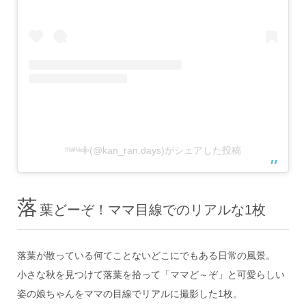
ᵐᵃⁿᵃ𖧷(@kan_ran.days)がシェアした投稿
落
葉どーぞ！ママ目線でのリアルな1枚
落葉が散っている何てことないどこにでもある日常の風景。
小さな秋を見つけて落葉を拾って「ママど～ぞ」と可愛らしい
姿の娘ちゃんをママの目線でリアルに撮影した1枚。