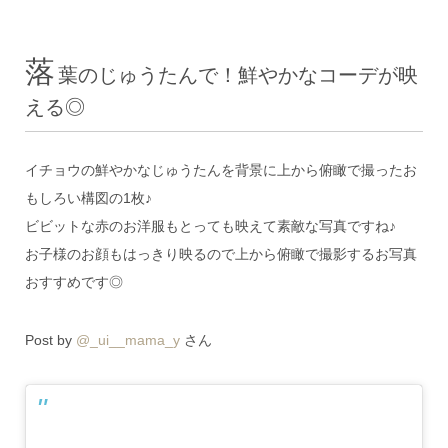
落
葉のじゅうたんで！鮮やかなコーデが映
える◎
イチョウの鮮やかなじゅうたんを背景に上から俯瞰で撮ったお
もしろい構図の1枚♪
ビビットな赤のお洋服もとっても映えて素敵な写真ですね♪
お子様のお顔もはっきり映るので上から俯瞰で撮影するお写真
おすすめです◎
Post by
@_ui__mama_y
さん