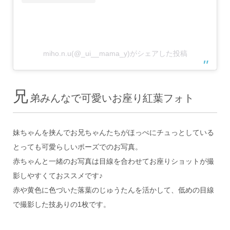
miho.n.u(@_ui__mama_y)がシェアした投稿
兄
弟みんなで可愛いお座り紅葉フォト
妹ちゃんを挟んでお兄ちゃんたちがほっぺにチュっとしている
とっても可愛らしいポーズでのお写真。
赤ちゃんと一緒のお写真は目線を合わせてお座りショットが撮
影しやすくておススメです♪
赤や黄色に色づいた落葉のじゅうたんを活かして、低めの目線
で撮影した技ありの1枚です。