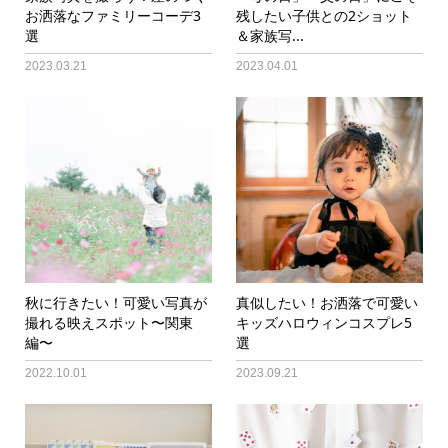
お洒落なファミリーコーデ3
残したい子供との2ショット
選
＆家族写...
2023.03.21
2023.04.01
秋に行きたい！可愛い写真が
真似したい！お洒落で可愛い
撮れる映えスポット〜関東
キッズハロウィンコスプレ5
編〜
選
2022.10.01
2023.09.21