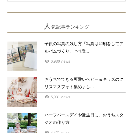
人
気記事ランキング
子供の写真の残し方「写真は印刷をしてア
1
ルバムづくり」 〜1歳...
6,930 views
おうちでできる可愛いベビー＆キッズのク
2
リスマスフォト集めまし...
5,931 views
ハーフバースデイや誕生日に。おうちスタ
3
ジオの作り方
4,421 views