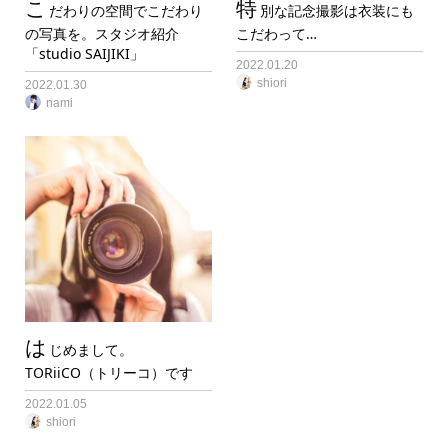
こ
特
だわりの空間でこだわり
別な記念撮影は衣装にも
の写真を。スタジオ紹介
こだわって…
「studio SAIJIKI」
2022.01.20
shiori
2022.01.30
nami
は
じめまして。
TORiiCO（トリーコ）です
2022.01.05
shiori