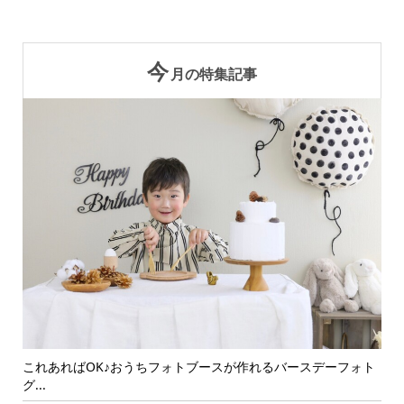
今
月の特集記事
ォト
これあればOK♪おうちフォトブースが作れるバースデーフォト
可
グ...
イン.