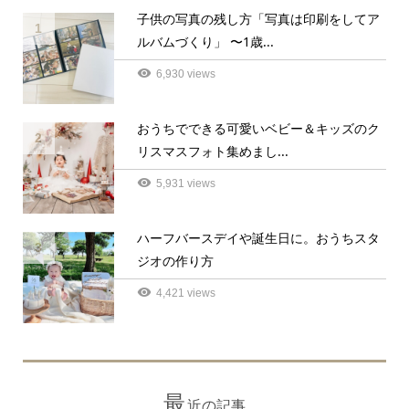
子供の写真の残し方「写真は印刷をしてア
1
ルバムづくり」 〜1歳...
6,930 views
おうちでできる可愛いベビー＆キッズのク
2
リスマスフォト集めまし...
5,931 views
ハーフバースデイや誕生日に。おうちスタ
3
ジオの作り方
4,421 views
最
近の記事