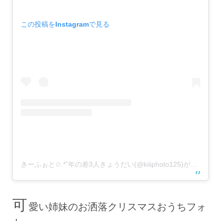
この投稿をInstagramで見る
きーふぉと✩.*˚年の差3人きょうだい(@kiiiphoto125)がシェアした投稿
可
愛い姉妹のお洒落クリスマスおうちフォ