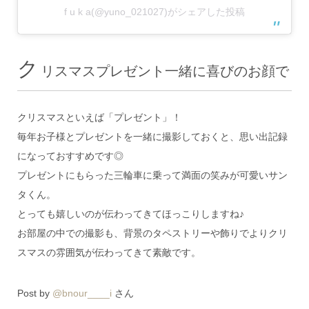
f u k a(@yuno_021027)がシェアした投稿
ク
リスマスプレゼント一緒に喜びのお顔で
クリスマスといえば「プレゼント」！
毎年お子様とプレゼントを一緒に撮影しておくと、思い出記録
になっておすすめです◎
プレゼントにもらった三輪車に乗って満面の笑みが可愛いサン
タくん。
とっても嬉しいのが伝わってきてほっこりしますね♪
お部屋の中での撮影も、背景のタペストリーや飾りでよりクリ
スマスの雰囲気が伝わってきて素敵です。
Post by
@bnour____i
さん