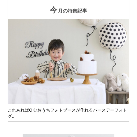
今
月の特集記事
ォト
可愛い写真を残そう！おうちでバースデーフォトを撮影するポ
年
イン...
ト