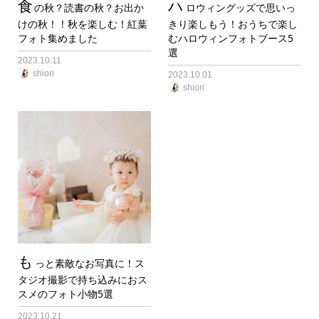
食
ハ
の秋？読書の秋？お出か
ロウィングッズで思いっ
けの秋！！秋を楽しむ！紅葉
きり楽しもう！おうちで楽し
フォト集めました
むハロウィンフォトブース5
選
2023.10.11
shiori
2023.10.01
shiori
も
っと素敵なお写真に！ス
タジオ撮影で持ち込みにおス
スメのフォト小物5選
2023.10.21