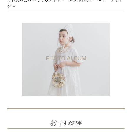
グ...
イン.
お
すすめ記事