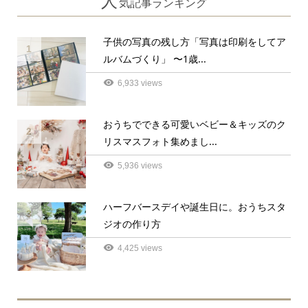
人
気記事ランキング
子供の写真の残し方「写真は印刷をしてア
1
ルバムづくり」 〜1歳...
6,933 views
おうちでできる可愛いベビー＆キッズのク
2
リスマスフォト集めまし...
5,936 views
ハーフバースデイや誕生日に。おうちスタ
3
ジオの作り方
4,425 views