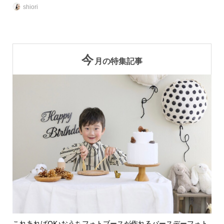
shiori
今
月の特集記事
ォト
これあればOK♪おうちフォトブースが作れるバースデーフォト
可