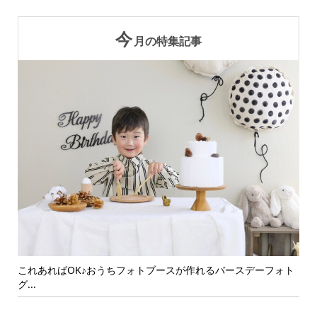
今
月の特集記事
ォト
可愛い写真を残そう！おうちでバースデーフォトを撮影するポ
年
イン...
ト