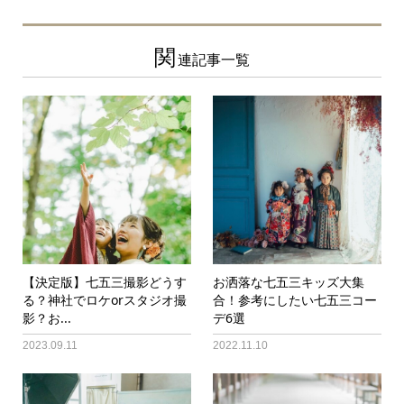
関
連記事一覧
【決定版】七五三撮影どうす
お洒落な七五三キッズ大集
る？神社でロケorスタジオ撮
合！参考にしたい七五三コー
影？お...
デ6選
2023.09.11
2022.11.10