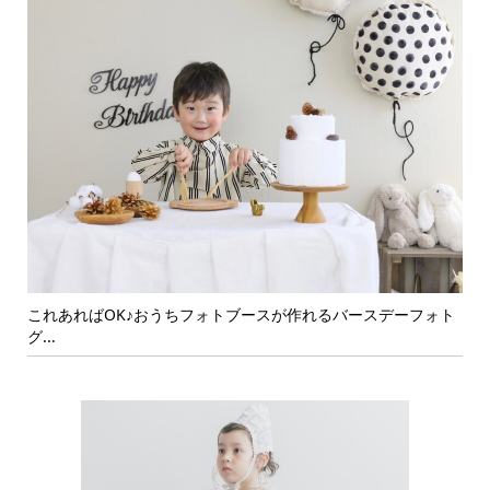
これあればOK♪おうちフォトブースが作れるバースデーフォト
可愛い
グ...
イン...