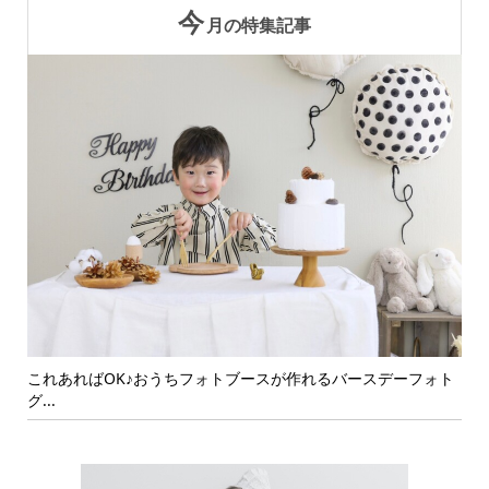
今
月の特集記事
ォト
可愛い写真を残そう！おうちでバースデーフォトを撮影するポ
年
イン...
ト