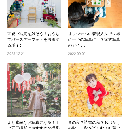
可愛い写真を残そう！おうち
オリジナルの表現方法で世界
でバースデーフォトを撮影す
に一つの写真に！？家族写真
るポイン...
のアイデ...
2023.12.21
2022.09.01
より素敵なお写真になる！？
食の秋？読書の秋？お出かけ
七五三撮影におすすめの撮影
の秋！！秋を楽しむ！紅葉フ