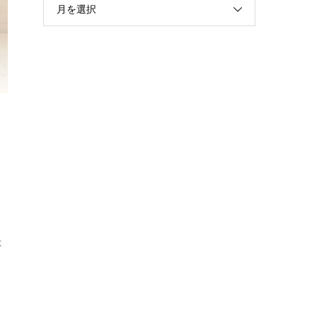
月を選択
た