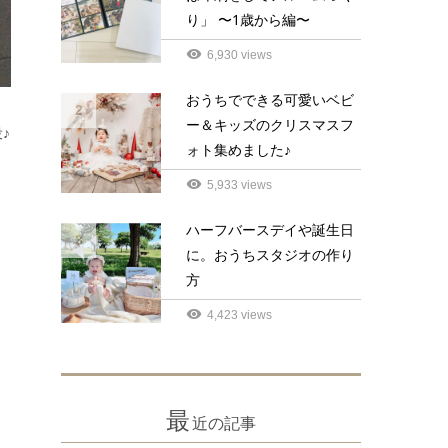
り」 〜1歳から編〜
6,930 views
おうちでできる可愛いベビ
2
ー＆キッズのクリスマスフ
♪
ォト集めました♪
5,933 views
ハーフバースデイや誕生日
3
に。おうちスタジオの作り
方
4,423 views
最
近の記事