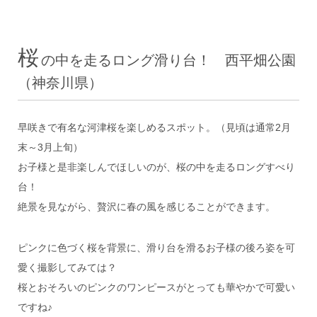
桜
の中を走るロング滑り台！ 西平畑公園
（神奈川県）
早咲きで有名な河津桜を楽しめるスポット。（見頃は通常2月
末～3月上旬）
お子様と是非楽しんでほしいのが、桜の中を走るロングすべり
台！
絶景を見ながら、贅沢に春の風を感じることができます。
ピンクに色づく桜を背景に、滑り台を滑るお子様の後ろ姿を可
愛く撮影してみては？
桜とおそろいのピンクのワンピースがとっても華やかで可愛い
ですね♪