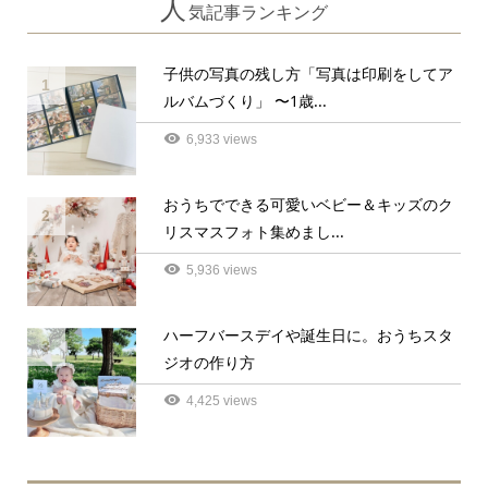
人
気記事ランキング
子供の写真の残し方「写真は印刷をしてア
1
ルバムづくり」 〜1歳...
6,933 views
おうちでできる可愛いベビー＆キッズのク
2
リスマスフォト集めまし...
5,936 views
ハーフバースデイや誕生日に。おうちスタ
3
ジオの作り方
4,425 views