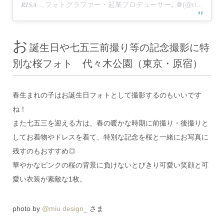
𝑹𝑰𝑺𝑨𓂃フォトグラファー・起業プロデューサー｡.❁(@risakojima)がシェアした投稿
お
誕生日や七五三前撮り等の記念撮影に特
別な桜フォト 代々木公園（東京・原宿）
春生まれの子はお誕生日フォトとして撮影するのもいいです
ね！
また七五三を迎える方は、春の暖かな時期に前撮り・後撮りと
してお着物やドレスを着て、特別な記念を桜と一緒にお写真に
残すのもおすすめ◎
華やかなピンクの桜の背景に負けないとびきり可愛い笑顔と可
愛い衣装が素敵な1枚。
photo by
@miu.design_
さま