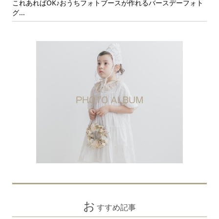
ォト
可愛い写真を残そう！おうちでバースデーフォトを撮影するポ
年
イン...
ト
お
すすめ記事