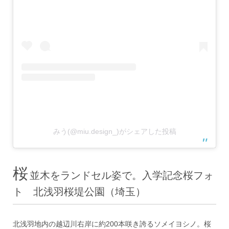
みう(@miu.design_)がシェアした投稿
桜
並木をランドセル姿で。入学記念桜フォ
ト 北浅羽桜堤公園（埼玉）
北浅羽地内の越辺川右岸に約200本咲き誇るソメイヨシノ。桜