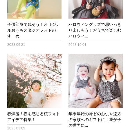
子供部屋で残そう！オリジナ
ハロウィングッズで思いっき
ルおうちスタジオフォトの
り楽しもう！おうちで楽しむ
すゝめ
ハロウィ...
2023.06.21
2023.10.01
春爛漫！春を感じる桜フォト
年末年始の帰省のお供や遠方
アイデア特集！
の家族へのギフトに！我が子
の世界に...
2023.03.09